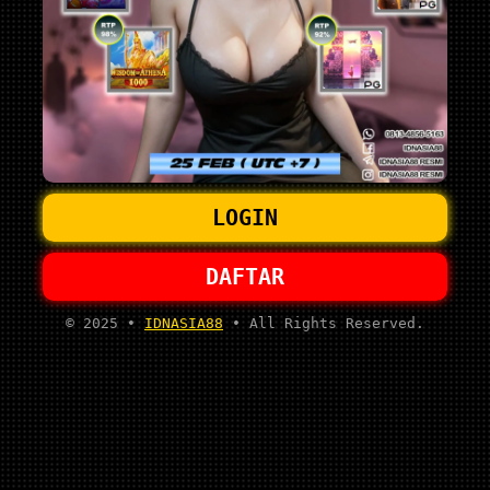
LOGIN
DAFTAR
© 2025 •
IDNASIA88
• All Rights Reserved.